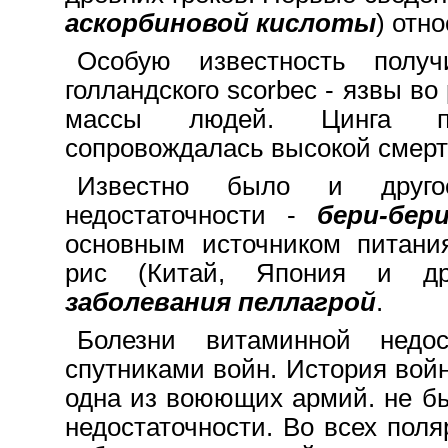
аскорбиновой кислоты
) отно
Особую известность пол
голландского scorbec - язвы во
массы людей. Цинга при
сопровождалась высокой смерт
Известно было и друго
недостаточности -
бери-бер
основным источником питани
рис (Китай, Япония и др
заболевания пеллагрой
.
Болезни витаминной недос
спутниками войн. История войн
одна из воюющих армий. не б
недостаточности. Во всех пол