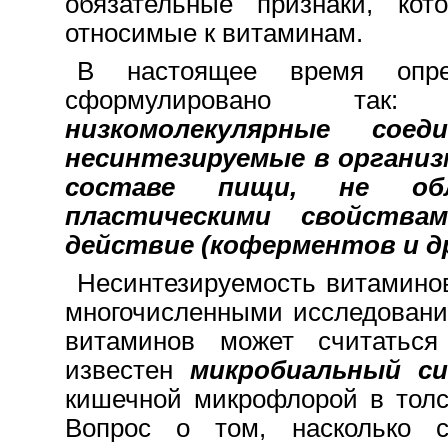
обязательные признаки, ко
относимые к витаминам.
B настоящее время опре
сформулировано так
низкомолекулярные соед
несинтезируемые в организ
составе пищи, не обл
пластическими свойствам
действие (коферментов и др
Несинтезируемость витаминов
многочисленными исследования
витаминов может считатьс
известен
микробиальный с
кишечной микрофлорой в толс
Вопрос o том, насколько с