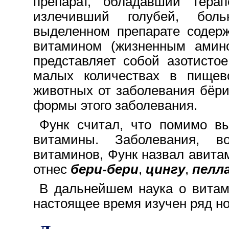
препарат, обладавший теpа
излечивший голубей, бол
выделенном препарате содерж
витамином (жизненным амино
представляет собой азотистое
малых количествах в пищев
животных от заболевания бёри
формы этого заболевания.
Функ считал, что помимо вы
витамины. Заболевания, в
витаминов, Функ назвал авита
отнес
бери-бери
,
цингу
,
пелл
B дальнейшем наука o витами
настоящее время изучен ряд н