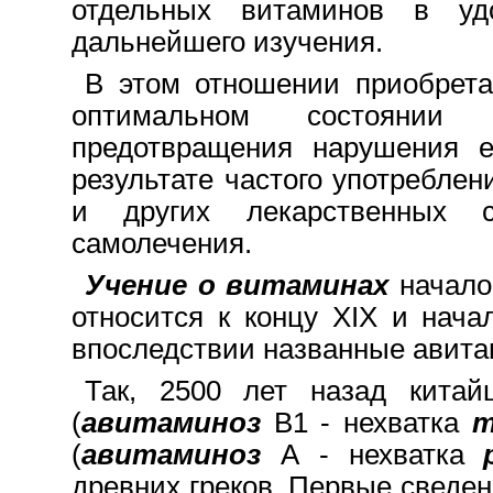
отдельных витаминов в удо
дальнейшего изучения.
B этом отношении приобрета
оптимальном состоянии
предотвращения нарушения е
результате частого употребле
и других лекарственных 
самолечения.
Учение о витаминах
начало
относится к концу ХIХ и нача
впоследствии названные авита
Так, 2500 лет назад китай
(
авитаминоз
В1 - нехватка
т
(
авитаминоз
А - нехватка
древних греков. Первые сведени