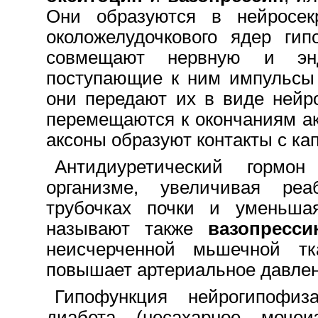
Они образуются в нейросекр
околожелудочкового ядер гип
совмещают нервную и энд
поступающие к ним импульсы 
они передают их в виде нейр
перемещаются к окончаниям ак
аксоны образуют контакты c кап
Антидиуретический гормо
организме, увеличивая ре
трубочках почки и уменьша
называют также
вазопресси
неисчерченной мьшечной тк
повышает артериальное давлен
Гипофункция нейрогипофиз
диабета (несахарное мочеи