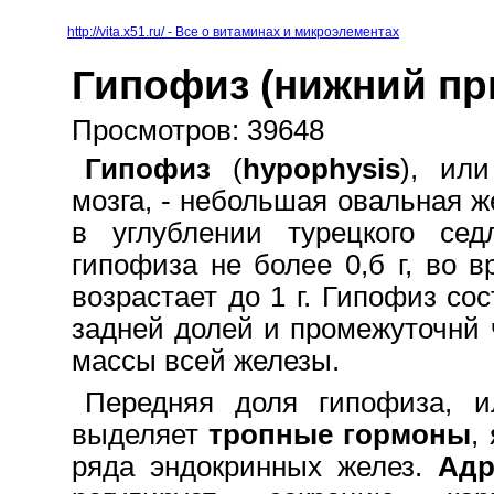
http://vita.x51.ru/ - Все о витаминах и микроэлементах
Гипофиз (нижний пр
Просмотров: 39648
Гипофиз
(
hypophysis
), ил
мозга, - небольшая овальная ж
в углублении турецкого сед
гипофиза не более 0,б г, во 
возрастает до 1 г. Гипофиз со
задней долей и промежуточнй 
массы всей железы.
Передняя доля гипофиза, 
выделяет
тропные гормоны
,
ряда эндокринных желез.
Адр