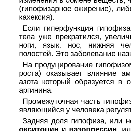
изменения в обмене веществ, 
(гипофизарное ожирение), либ
кахексия).
Если гиперфункция гипофиза 
тела уже прекратился, увелич
ноги, язык, нос, нижняя ч
полостей. Это заболевание наз
На продуцирование гипофизом
роста) оказывает влияние а
азота
который образуется в о
аргинина.
Промежуточная часть гипофи
являющийся y человека регуля
Задняя доля гипофиза, или н
окситоцин
и
вазопрессин
, и