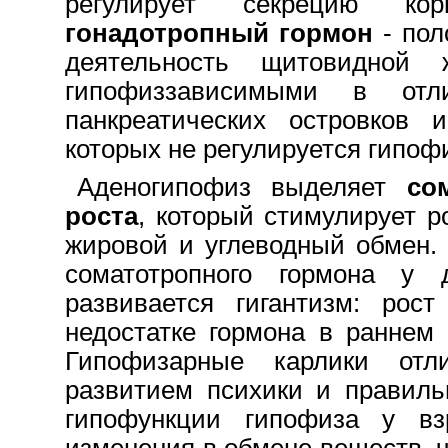
регулирует секрецию кор
гонадотропный гормон
- пол
деятельность щитовидной
гипофиззависимыми в отл
панкреатических островков 
которых не регулируется гипоф
Аденогипофиз выделяет
со
роста
, который стимулирует р
жировой и углеводный обмен.
соматотропного гормона y 
развивается гигантизм: рос
недостатке гормона в раннем 
Гипофизарные карлики отл
развитием психики и правиль
гипофункции гипофиза y вз