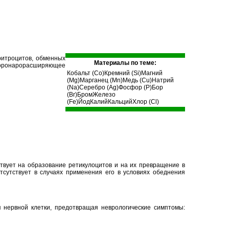
ритроцитов, обменных
Материалы по теме:
 коронарорасширяющее
Кобальт (Co)
Кремний (Si)
Магний
(Mg)
Марганец (Mn)
Медь (Cu)
Натрий
(Na)
Серебро (Ag)
Фосфор (P)
Бор
(Br)
Бром
Железо
(Fe)
Йод
Калий
Кальций
Хлор (Cl)
ствует на образование ретикулоцитов и на их превращение в
тсутствует в случаях применения его в условиях обеднения
я нервной клетки, предотвращая неврологические симптомы: