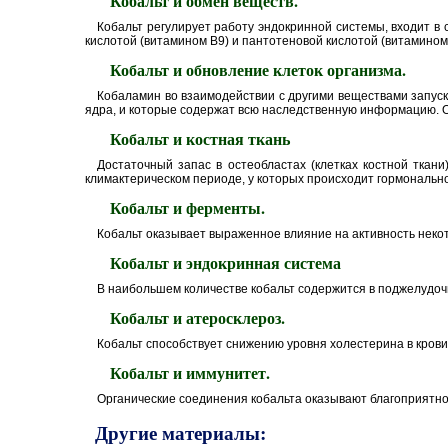
Кобальт и обмен веществ.
Кобальт регулирует работу эндокринной системы, входит в
кислотой (витамином В9) и пантотеновой кислотой (витамином В
Кобальт и обновление клеток организма.
Кобаламин во взаимодействии с другими веществами запуск
ядра, и которые содержат всю наследственную информацию. 
Кобальт и костная ткань
Достаточный запас в остеобластах (клетках костной ткан
климактерическом периоде, у которых происходит гормональн
Кобальт и ферменты.
Кобальт оказывает выраженное влияние на активность неко
Кобальт и эндокринная система
B наибольшем количестве кобальт содержится в поджелудочн
Кобальт и атеросклероз.
Кобальт способствует снижению уровня холестерина в крови
Кобальт и иммунитет.
Органические соединения кобальта оказывают благоприятно
Другие материалы: