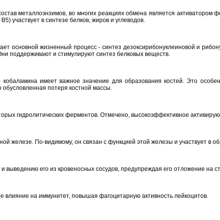
 состав металлоэнзимов, во многих реакциях обмена является активатором 
5) участвует в синтезе белков, жиров и углеводов.
ает основной жизненный процесс - синтез дезоксирибонуклеиновой и рибону
Они поддерживают и стимулируют синтез белковых веществ.
и) кобаламина имеет важное значение для образования костей. Это особен
о обусловленная потеря костной массы.
торых гидролитических ферментов. Отмечено, высокоэффективное активирую
ой железе. По-видимому, он связан c функцией этой железы и участвует в о
 и выведению его из кровеносных сосудов, предупреждая его отложение на ст
е влияние на иммунитет, повышая фагоцитарную активность лейкоцитов.