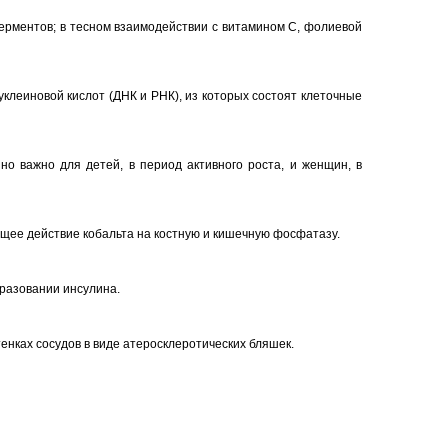
ферментов; в тесном взаимодействии с витамином С, фолиевой
клеиновой кислот (ДНК и РНК), из которых состоят клеточные
но важно для детей, в период активного роста, и женщин, в
щее действие кобальта на костную и кишечную фосфатазу.
бразовании инсулина.
енках сосудов в виде атеросклеротических бляшек.