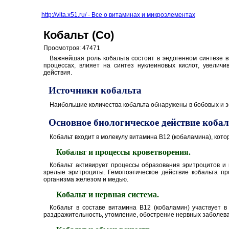
http://vita.x51.ru/ - Все о витаминах и микроэлементах
Кобальт (Co)
Просмотров: 47471
Важнейшая роль кобальта состоит в эндогенном синтезе в
процессах, влияет на синтез нуклеиновых кислот, увелич
действия.
Источники кобальта
Наибольшие количества кобальта обнаружены в бобовых и зер
Основное биологическое действие кобал
Кобальт входит в молекулу витамина В12 (кобаламина), кот
Кобальт и процессы кроветворения.
Кобальт активирует процессы образования эритроцитов и 
зрелые эритроциты. Гемопоэтическое действие кобальта пр
организма железом и медью.
Кобальт и нервная система.
Кобальт в составе витамина В12 (кобаламин) участвует 
раздражительность, утомление, обострение нервных заболев