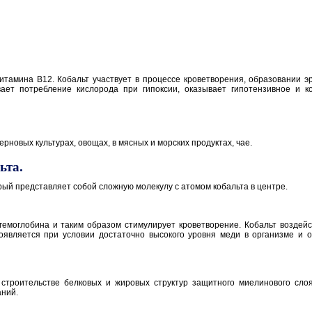
итамина В12. Кобальт участвует в процессе кроветворения, образовании э
ивает потребление кислорода при гипоксии, оказывает гипотензивное и
новых культурах, овощах, в мясных и морских продуктах, чае.
ьта.
орый представляет собой сложную молекулу с атомом кобальта в центре.
гемоглобина и таким образом стимулирует кроветворение. Кобальт воздей
оявляется при условии достаточно высокого уровня меди в организме и о
в строительстве белковых и жировых структур защитного миелинового сло
аний.