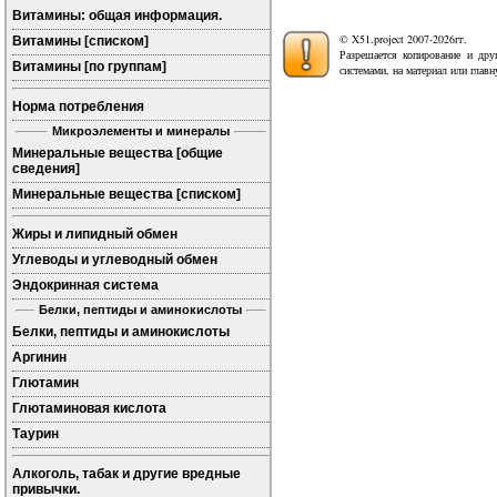
Витамины: общая информация.
© X51.project 2007-2026гг.
Витамины [списком]
Разрешается копирование и дру
Витамины [по группам]
системами, на материал или глав
Норма потребления
Микроэлементы и минералы
Минеральные вещества [общие
сведения]
Минеральные вещества [списком]
Жиры и липидный обмен
Углеводы и углеводный обмен
Эндокринная система
Белки, пептиды и аминокислоты
Белки, пептиды и аминокислоты
Аргинин
Глютамин
Глютаминовая кислота
Таурин
Алкоголь, табак и другие вредные
привычки.