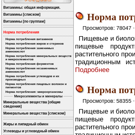
Витамины: общая информация.
Норма пот
Витамины [списком]
Витамины [по группам]
Просмотров: 78047 
Норма потребления
Пищевые и биоло
Норма потребления витаминов
Норма потребления жиров и стеринов
пищевые продук
Норма потребления заменимых
аминокислот
растительного про
Норма потребления минеральных веществ
и микроэлементов
традиционным ист
Норма потребления ферментов
Подробнее
Норма потребления незаменимых
аминокислот
Норма потребления углеводов и их
производных
Норма потребления пищевых волокон и
Норма пот
пигментов
Норма потребления: микроорганизмы
Микроэлементы и минералы
Просмотров: 58355 
Минеральные вещества [общие
сведения]
Пищевые и биоло
Минеральные вещества [списком]
пищевые продук
Жиры и липидный обмен
растительного про
Углеводы и углеводный обмен
традиционным исто