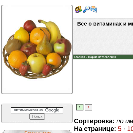
Все о витаминах и 
Главная
»
Норма потребления
1
2
Сортировка:
по и
На странице:
5
·
1