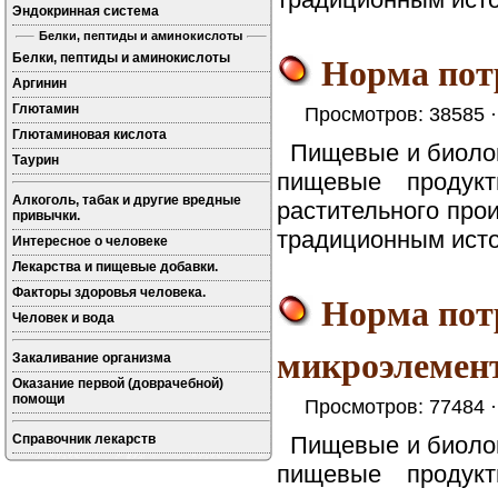
Эндокринная система
Белки, пептиды и аминокислоты
Норма пот
Белки, пептиды и аминокислоты
Аргинин
Глютамин
Просмотров: 38585 
Глютаминовая кислота
Пищевые и биоло
Таурин
пищевые продук
Алкоголь, табак и другие вредные
растительного про
привычки.
традиционным исто
Интересное о человеке
Лекарства и пищевые добавки.
Факторы здоровья человека.
Норма пот
Человек и вода
микроэлемен
Закаливание организма
Оказание первой (доврачебной)
помощи
Просмотров: 77484 
Справочник лекарств
Пищевые и биоло
пищевые продук