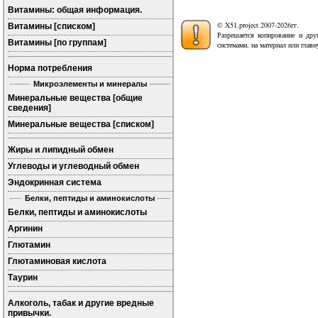
Витамины: общая информация.
© X51.project 2007-2026гг.
Витамины [списком]
Разрешается копирование и дру
Витамины [по группам]
системами, на материал или глав
Норма потребления
Микроэлементы и минералы
Минеральные вещества [общие
сведения]
Минеральные вещества [списком]
Жиры и липидный обмен
Углеводы и углеводный обмен
Эндокринная система
Белки, пептиды и аминокислоты
Белки, пептиды и аминокислоты
Аргинин
Глютамин
Глютаминовая кислота
Таурин
Алкоголь, табак и другие вредные
привычки.