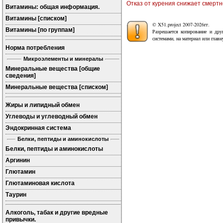
Отказ от курения снижает смертно
Витамины: общая информация.
Витамины [списком]
© X51.project 2007-2026гг.
Витамины [по группам]
Разрешается копирование и дру
системами, на материал или глав
Норма потребления
Микроэлементы и минералы
Минеральные вещества [общие
сведения]
Минеральные вещества [списком]
Жиры и липидный обмен
Углеводы и углеводный обмен
Эндокринная система
Белки, пептиды и аминокислоты
Белки, пептиды и аминокислоты
Аргинин
Глютамин
Глютаминовая кислота
Таурин
Алкоголь, табак и другие вредные
привычки.