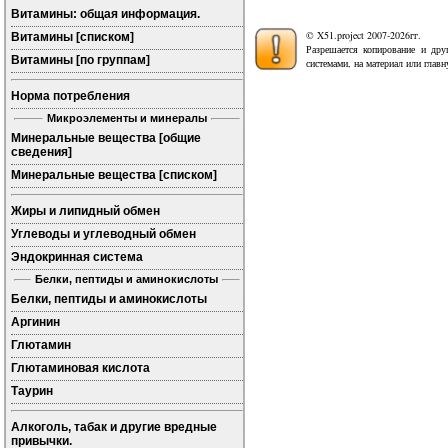
Витамины: общая информация.
© X51.project 2007-2026гг.
Витамины [списком]
Разрешается копирование и дру
Витамины [по группам]
системами, на материал или глав
Норма потребления
Микроэлементы и минералы
Минеральные вещества [общие
сведения]
Минеральные вещества [списком]
Жиры и липидный обмен
Углеводы и углеводный обмен
Эндокринная система
Белки, пептиды и аминокислоты
Белки, пептиды и аминокислоты
Аргинин
Глютамин
Глютаминовая кислота
Таурин
Алкоголь, табак и другие вредные
привычки.